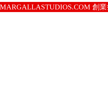
MARGALLASTUDIOS.COM 創