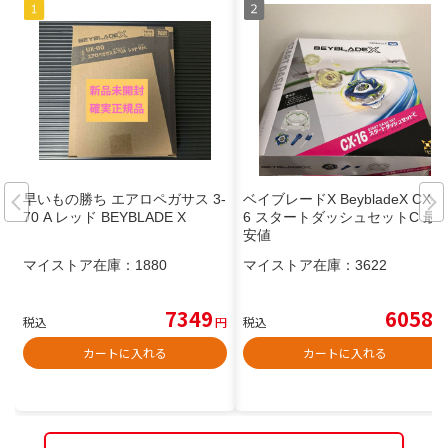
早いもの勝ち エアロペガサス 3-
ベイブレードX BeybladeX CX-1
70 A レッド BEYBLADE X
6 スタートダッシュセットC 最
安値
マイストア在庫：
1880
マイストア在庫：
3622
7349
6058
税込
円
税込
円
カートに入れる
カートに入れる