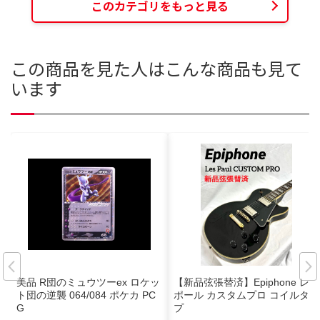
このカテゴリをもっと見る
この商品を見た人はこんな商品も見て
います
美品 R団のミュウツーex ロケッ
【新品弦張替済】Epiphone レス
ト団の逆襲 064/084 ポケカ PC
ポール カスタムプロ コイルタッ
G
プ