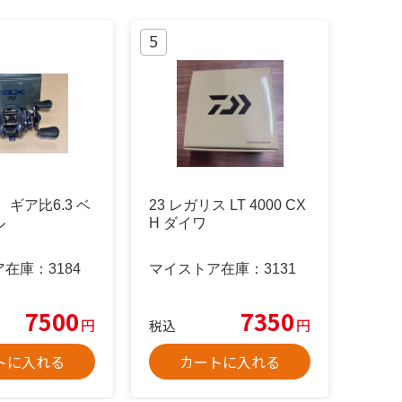
右 ギア比6.3 ベ
23 レガリス LT 4000 CX
ル
H ダイワ
ア在庫：
3184
マイストア在庫：
3131
7500
7350
円
円
税込
トに入れる
カートに入れる