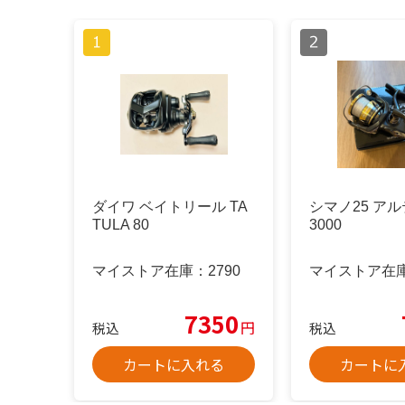
ダイワ ベイトリール TA
シマノ25 ア
TULA 80
3000
マイストア在庫：
2790
マイストア在
7350
円
税込
税込
カートに入れる
カートに