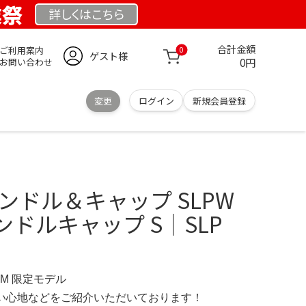
業祭
詳しくは
こちら
合計金額
ご利用案内
0
ゲスト様
0円
お問い合わせ
変更
ログイン
新規会員登録
ハンドル＆キャップ SLPW
ドルキャップ S│SLP
COM 限定モデル
の使い心地などをご紹介いただいております！