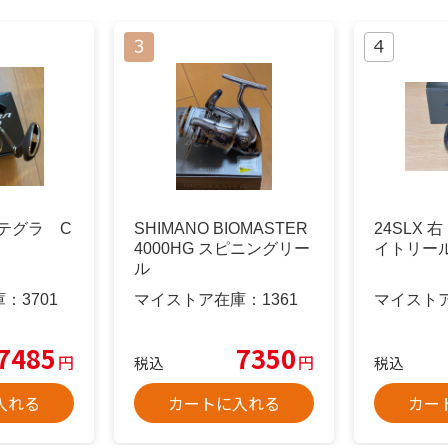
ルテグラ C
SHIMANO BIOMASTER
24SLX 
4000HG スピニングリー
イトリー
ル
庫：
3701
マイストア在庫：
1361
マイスト
7485
7350
円
円
税込
税込
入れる
カートに入れる
カー