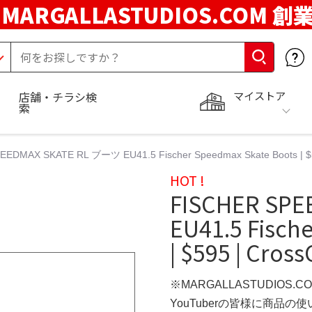
MARGALLASTUDIOS.COM 創
マイストア
店舗・チラシ検
索
EDMAX SKATE RL ブーツ EU41.5 Fischer Speedmax Skate Boots | $59
HOT !
FISCHER SP
EU41.5 Fisch
| $595 | Cros
※MARGALLASTUDIOS.
YouTuberの皆様に商品