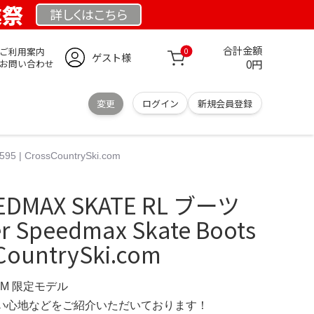
業祭
詳しくは
こちら
合計金額
ご利用案内
0
ゲスト様
0円
お問い合わせ
変更
ログイン
新規会員登録
5 | CrossCountrySki.com
EEDMAX SKATE RL ブーツ
er Speedmax Skate Boots
sCountrySki.com
COM 限定モデル
の使い心地などをご紹介いただいております！